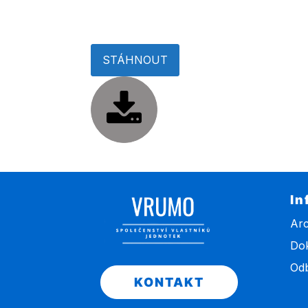
STÁHNOUT
In
Arc
Do
Odb
KONTAKT