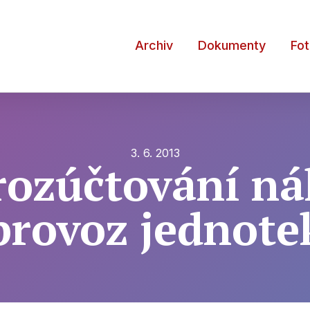
Archiv
Dokumenty
Fo
3. 6. 2013
rozúčtování ná
provoz jednote