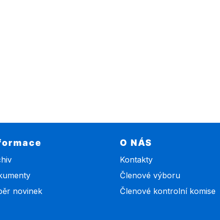
formace
O NÁS
hiv
Kontakty
kumenty
Členové výboru
ěr novinek
Členové kontrolní komise